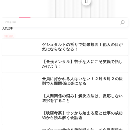

記
事
を
人気記事
検
索
pickup
ゲシュタルトの祈りで効果覿面！他人の目が
気にならなくなる！
【最強メンタル】苦手な人にこそ笑顔で話し
かけよう！
全員に好かれる人はいない！２対６対２の法
則で人間関係は楽になる
【人間関係の悩み】解決方法は、反応しない
選択をすること
【映画考察】ウソから始まる恋と仕事の成功
術から読み解く会話術