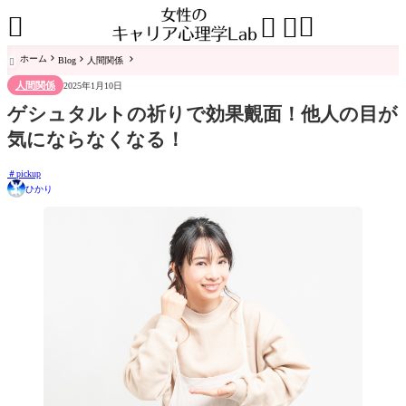




ホーム
Blog
人間関係

人間関係
2025年1月10日
ゲシュタルトの祈りで効果覿面！他人の目が
気にならなくなる！
pickup
ひかり