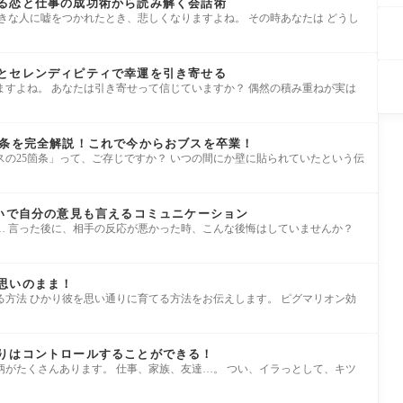
る恋と仕事の成功術から読み解く会話術
きな人に嘘をつかれたとき、悲しくなりますよね。 その時あなたは どうし
とセレンディピティで幸運を引き寄せる
ますよね。 あなたは引き寄せって信じていますか？ 偶然の積み重ねが実は
箇条を完全解説！これで今からおブスを卒業！
の25箇条」って、ご存じですか？ いつの間にか壁に貼られていたという伝
ないで自分の意見も言えるコミュニケーション
… 言った後に、相手の反応が悪かった時、こんな後悔はしていませんか？
思いのまま！
る方法 ひかり彼を思い通りに育てる方法をお伝えします。 ピグマリオン効
りはコントロールすることができる！
柄がたくさんあります。 仕事、家族、友達…。 つい、イラっとして、キツ