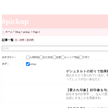
#pickup
ホーム
Blog
pickup
Page 2

記事一覧
11 - 20件 / 全34件
カテゴリー
人間関係
自己啓発
恋愛
キャリア理論
子育て
タグ
pickup
ゲシュタルトの祈りで効果
他人からどう見られているか、
ってしょうがないあなたに
【愛され印象】好印象を与
話をするのが苦手…。 なんて思
お話しすることを実践すれ