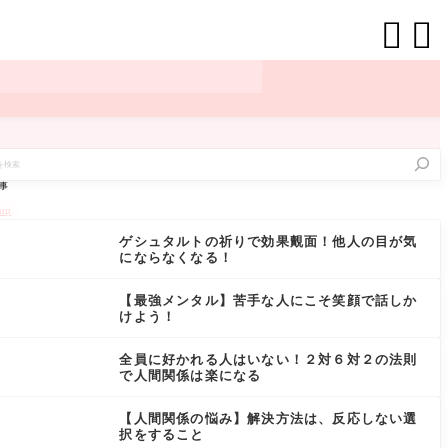


事
kup
ゲシュタルトの祈りで効果覿面！他人の目が気
にならなくなる！
【最強メンタル】苦手な人にこそ笑顔で話しか
けよう！
全員に好かれる人はいない！２対６対２の法則
で人間関係は楽になる
【人間関係の悩み】解決方法は、反応しない選
択をすること