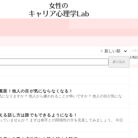
記

事
を
人気記
検
絞り込み
索
pic
覿面！他人の目が気にならなくなる！
気になりますか？ 他人から嫌われることが怖いですか？ 他人の目が気にな
える話し方は誰でもできるようになる！
っていませんか？ まずは相手との関係性の方を見直してみましょう。 今日