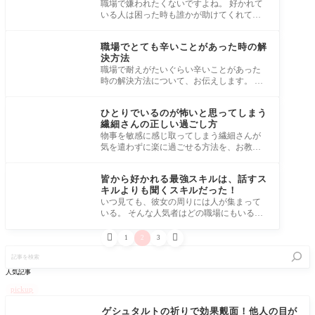
職場で嫌われたくないですよね。 好かれて
いる人は困った時も誰かが助けてくれてた
りして、人間関係も良好です。 嫌われない
ため
職場でとても辛いことがあった時の解
決方法
職場で耐えがたいぐらい辛いことがあった
時の解決方法について、お伝えします。 職
場でとても辛いことがあったときの対処法
１１
ひとりでいるのが怖いと思ってしまう
繊細さんの正しい過ごし方
物事を敏感に感じ取ってしまう繊細さんが
気を遣わずに楽に過ごせる方法を、お教え
します。 とても繊細な人は、気がつき過ぎ
る 色
皆から好かれる最強スキルは、話すス
キルよりも聞くスキルだった！
いつ見ても、彼女の周りには人が集まって
いる。 そんな人気者はどの職場にもいるで
しょう。 人気者の彼女が皆から好かれる理
由を


1
2
3
記
事
を
人気記事
検
索
pickup
ゲシュタルトの祈りで効果覿面！他人の目が