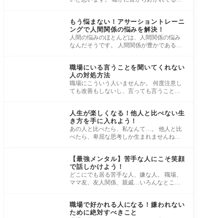
人、いますよね。 でもそれって、本当に全
員から
もう悩まない！アサーショントレーニ
ングで人間関係の悩みを解決！
人間の悩みのほとんどは、人間関係の悩み
なんだそうです。 人間関係が豊かである
と、毎日が楽しく過ごせるようになりま
す。 成功
職場にいる言うことを聞いてくれない
人の対処方法
職場にこういう人いませんか。 何度注意し
ても改善もしないし、言っても言うこと聞
いてくれない同僚や部下。 何度言っても言
うこ
人生が楽しくなる！他人と比べない生
き方を手に入れよう！
あの人と比べたら、私なんて…。 他人と比
べたら、卑屈な思考しか生まれませんね。
他人とつい比べてしまうあなたが、他人の
こと
【最強メンタル】苦手な人にこそ笑顔
で話しかけよう！
どこにでも居る苦手な人、嫌な人。 職場、
ママ友、友人関係、親戚…いろんなところ
で苦手な人がいますよね。 そんな苦手な人
との
職場で好かれる人になる！嫌われない
ために絶対すべきこと