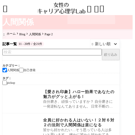




人間関係
ホーム
Blog
人間関係
Page 2

記事一覧
11 - 20件 / 全21件

絞り込み
カテゴリー
人間関係
自己啓発
タグ
pickup
【愛され印象】ハロー効果であなたの
魅力がグッと上がる！
自分磨き、頑張っていますか？ 自分磨きに
一発逆転なんてありません。 日常不断の努
力が、あなたを磨き上げていきます。 そん
なあ
全員に好かれる人はいない！２対６対
２の法則で人間関係は楽になる
皆から好かれたい…そう思っている人は多
いと思います。 確かに皆から好かれてる