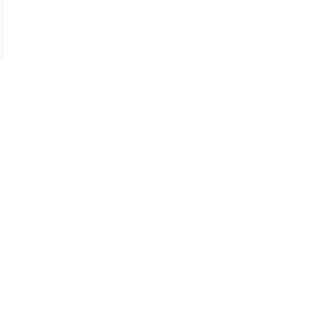
】
】
！
、
！
！
！