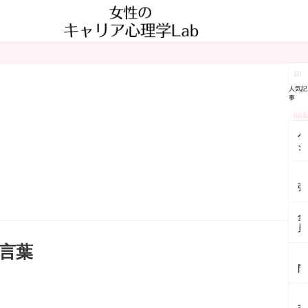
記
事
を
人気記
検
事
索
pic
ゲ
シ
ュ
タ
【
ル
強
ト
メ
の
ン
祈
全
タ
り
員
ル
で
に
苦
効
言葉
好
手
果
【
か
な
覿
間
れ
人
面
関
る
に
他
係
人
こ
【
人
の
は