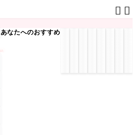


あなたへのおすすめ
kup
最
】
人
！
映