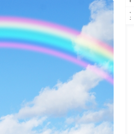
そ
画
の
悩
い
笑
考
目
み
な
顔
察
が
解
い
マ
で
ウ
気
決
２
ズ
話
ソ
に
方
対
ロ
し
か
な
法
６
ー
か
ら
ら
は
対
の
け
始
な
反
２
欲
よ
ま
く
応
の
求
う
る
な
し
法
５
恋
る
な
則
段
と
い
で
階
仕
選
人
説
事
択
間
を
の
を
関
知
成
す
係
っ
功
る
は
て
術
こ
楽
自
か
と
に
己
ら
な
実
読
る
現
み
す
解
る
く
会
話
術