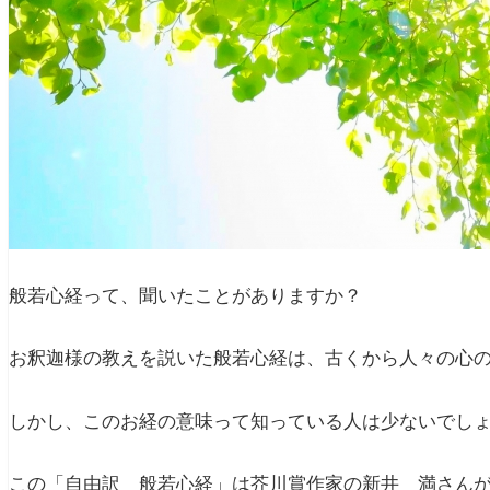
般若心経って、聞いたことがありますか？
お釈迦様の教えを説いた般若心経は、古くから人々の心
しかし、このお経の意味って知っている人は少ないでし
この「自由訳 般若心経」は芥川賞作家の新井 満さん