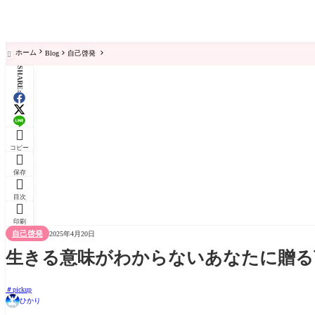
ホーム
Blog
自己啓発

SHARE:

コピー

保存

目次

印刷
自己啓発
2025年4月20日
生きる意味がわからないあなたに贈る
pickup
ひかり