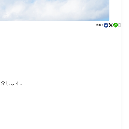

共有：
紹介します。