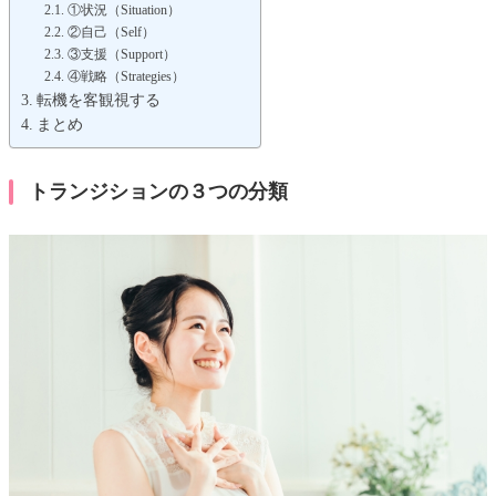
①状況（Situation）
②自己（Self）
③支援（Support）
④戦略（Strategies）
転機を客観視する
まとめ
トランジションの３つの分類