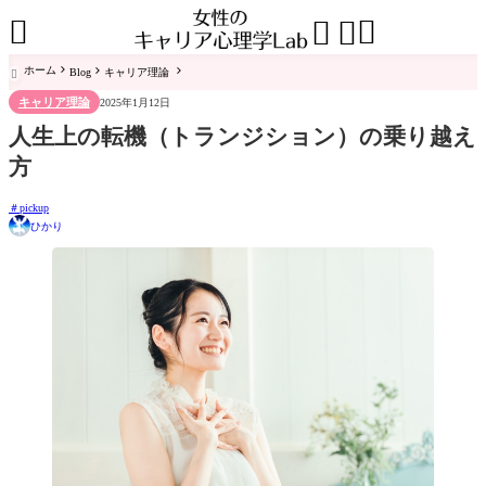




ホーム
Blog
キャリア理論

キャリア理論
2025年1月12日
人生上の転機（トランジション）の乗り越え
方
pickup
ひかり