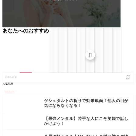
あなたへのおすすめ

記
事
を
人気記事
検
索
pickup
ゲシュタルトの祈りで効果覿面！他人の目が
気にならなくなる！
【最強メンタル】苦手な人にこそ笑顔で話し
かけよう！